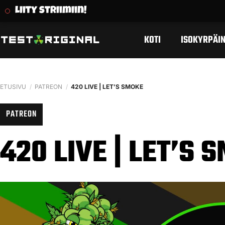
Liity striimiin!
KOTI
ISOKYRPÄIN
ETUSIVU
/
PATREON
/
420 LIVE | LET’S SMOKE
PATREON
420 LIVE | LET’S 