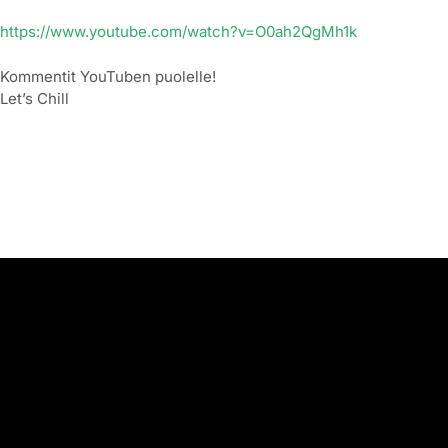
https://www.youtube.com/watch?v=O0ah2QgMh1k
Kommentit YouTuben puolelle!
Let’s Chill