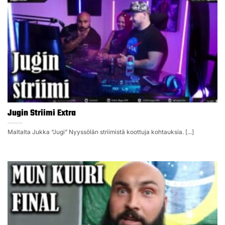
Jugin Striimi Extra
Maltalta Jukka “Jugi” Nyyssölän striimistä koottuja kohtauksia. [...]