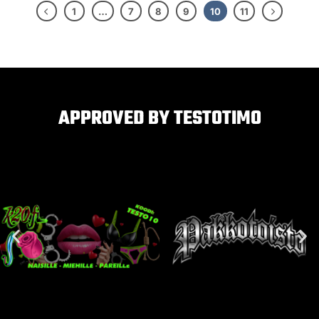
1
…
7
8
9
10
11
APPROVED BY TESTOTIMO