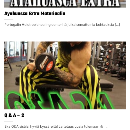
Ayahuasca Extra Materiaalia
Portugalin Holotropichealing centeriltä julkaisemattomia kohtauksia [...]
Q & A – 2
Eka Q&A sisälsi hyviä kyssäreitä! Laitetaas uusia tulemaan 💪 [...]