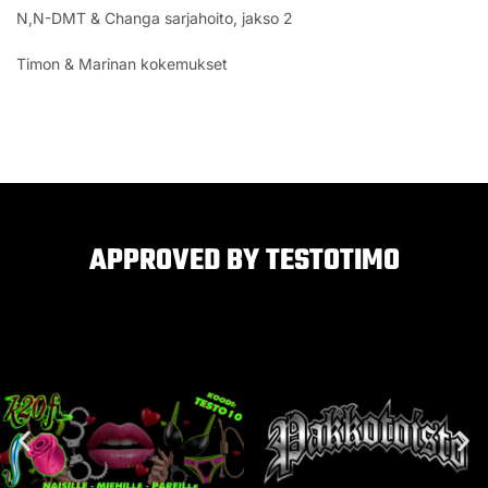
N,N-DMT & Changa sarjahoito, jakso 2
Timon & Marinan kokemukset
APPROVED BY TESTOTIMO