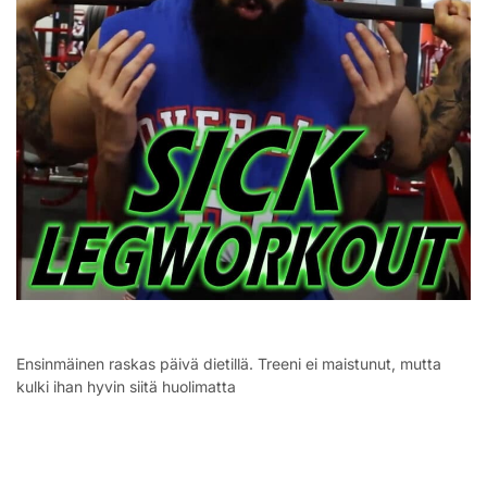
Ensinmäinen raskas päivä dietillä. Treeni ei maistunut, mutta
kulki ihan hyvin siitä huolimatta