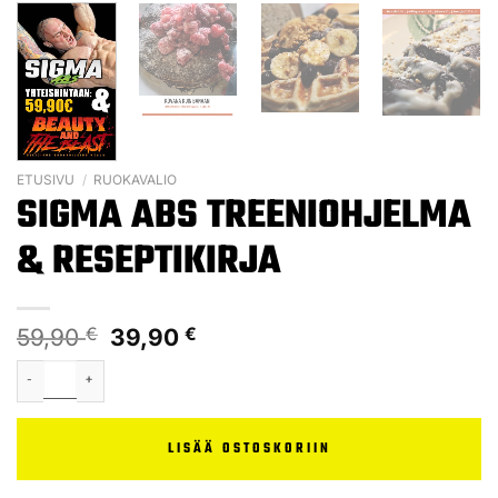
ETUSIVU
/
RUOKAVALIO
SIGMA ABS TREENIOHJELMA
& RESEPTIKIRJA
59,90
€
39,90
€
LISÄÄ OSTOSKORIIN