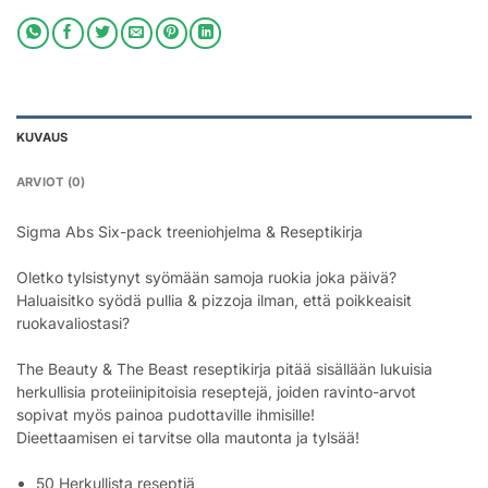
KUVAUS
ARVIOT (0)
Sigma Abs Six-pack treeniohjelma & Reseptikirja
Oletko tylsistynyt syömään samoja ruokia joka päivä?
Haluaisitko syödä pullia & pizzoja ilman, että poikkeaisit
ruokavaliostasi?
The Beauty & The Beast reseptikirja pitää sisällään lukuisia
herkullisia proteiinipitoisia reseptejä, joiden ravinto-arvot
sopivat myös painoa pudottaville ihmisille!
Dieettaamisen ei tarvitse olla mautonta ja tylsää!
50 Herkullista reseptiä