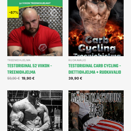
-67%
TREENIOHJELMA
RUOKAVALIO
TESTORIGINAL 52 VIIKON -
TESTORIGINAL CARB CYCLING -
TREENIOHJELMA
DIETTIOHJELMA + RUOKAVALIO
59,90
€
19,90
€
39,90
€