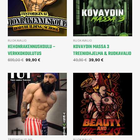
RUOKAVALIO
RUOKAVALIO
KEHONRAKENNUSKOULU –
KOVAYDIN MASSA 3
VERKKOKOULUTUS
TREENIOHJELMA & RUOKAVALIO
699,00
€
99,90
€
49,90
€
39,90
€
TREENIOHJELMA
RUOKAVALIO