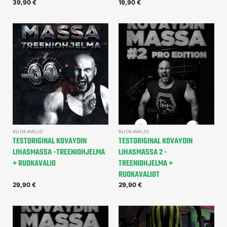
39,90
€
19,90
€
RUOKAVALIO
RUOKAVALIO
TESTORIGINAL KOVAYDIN
TESTORIGINAL KOVAYDIN
LIHASMASSA -TREENIOHJELMA
LIHASMASSA 2 -
+ RUOKAVALIO
TREENIOHJELMA +
RUOKAVALIOT
29,90
€
29,90
€