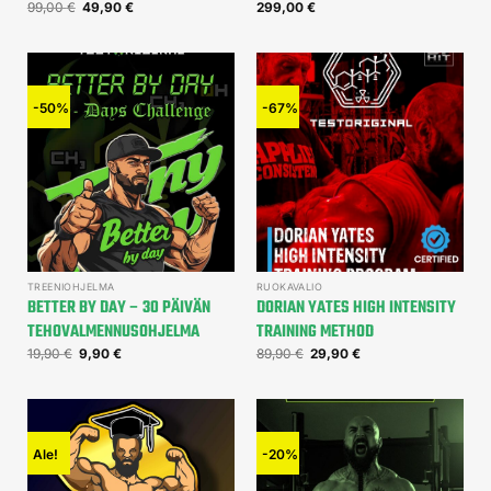
99,00
€
49,90
€
299,00
€
-50%
-67%
TREENIOHJELMA
RUOKAVALIO
BETTER BY DAY – 30 PÄIVÄN
DORIAN YATES HIGH INTENSITY
TEHOVALMENNUSOHJELMA
TRAINING METHOD
19,90
€
9,90
€
89,90
€
29,90
€
Ale!
-20%